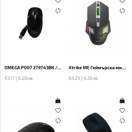
OMEGA P007 279743BK /USB/BL
Xtrike ME Геймърска мишка Gaming Mouse GM-110 - 3600dpi
€3.17 | 6.20лв.
€3.23 | 6.32лв.