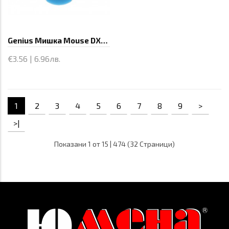
Genius Мишка Mouse DX-110 Blue - USB
€3.56 | 6.96лв.
1
2
3
4
5
6
7
8
9
>
>|
Показани 1 от 15 | 474 (32 Страници)