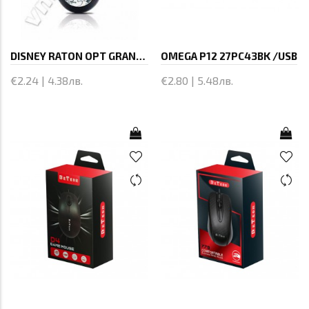
DISNEY RATON OPT GRANDE MICKEY
OMEGA P12 27PC43BK /USB
€2.24 | 4.38лв.
€2.80 | 5.48лв.