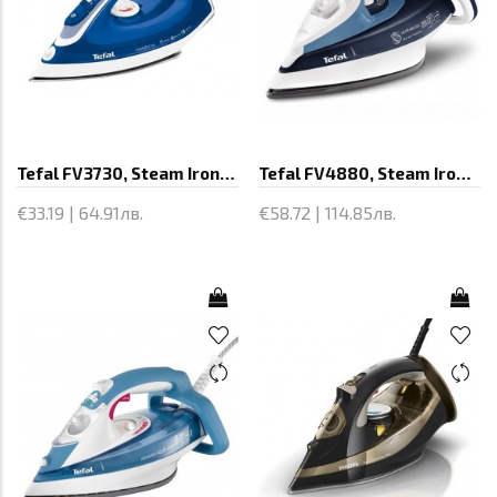
Tefal FV3730, Steam Irons, Maestro.
Tefal FV4880, Steam Irons, Ultragliss
€33.19 | 64.91лв.
€58.72 | 114.85лв.