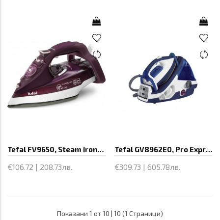
Tefal FV9650, Steam Irons, Ultimate 500
Tefal GV8962E0, Pro Express Control,
€106.72 | 208.73лв.
€309.73 | 605.78лв.
Показани 1 от 10 | 10 (1 Страници)